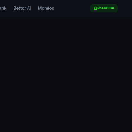
ank
Bettor AI
Momios
Premium