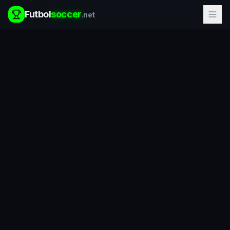
Futbol
soccer
.net