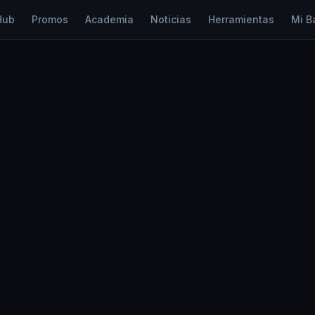
Hub
Promos
Academia
Noticias
Herramientas
Mi B