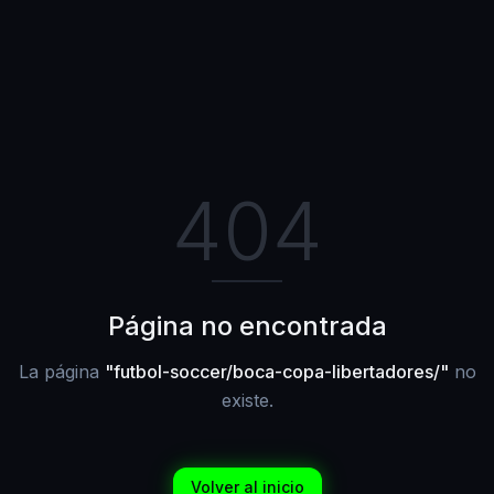
404
Página no encontrada
La página
"
futbol-soccer/boca-copa-libertadores/
"
no
existe.
Volver al inicio