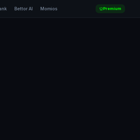
ank
Bettor AI
Momios
Premium