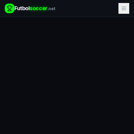
Futbol
soccer
.net