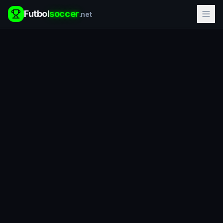
Futbol
soccer
.net