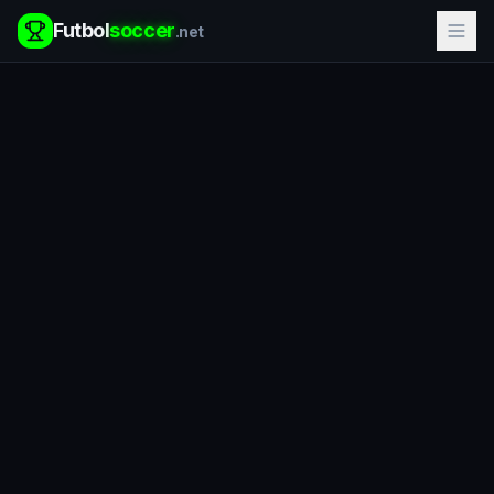
Futbol
soccer
.net